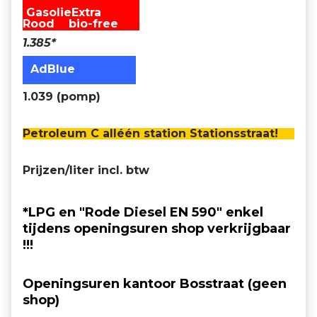
GasolieExtra
Rood bio-free
1.385*
AdBlue
1.039 (pomp)
Petroleum C alléén station Stationsstraat!
Prijzen/liter incl. btw
*LPG en "Rode Diesel EN 590" enkel
tijdens openingsuren shop verkrijgbaar
!!!
Openingsuren kantoor Bosstraat (geen
shop)