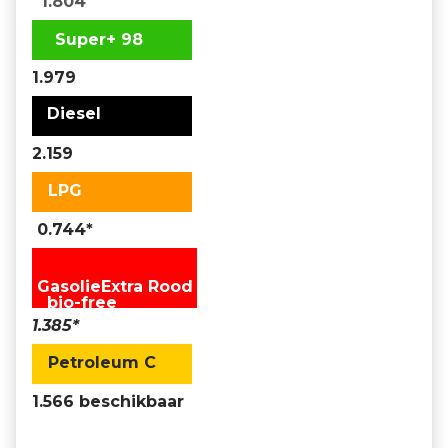
1.804
Super+ 98
1.979
Diesel
2.159
LPG
0.744*
GasolieExtra Rood
bio-free
1.385*
Petroleum C
1.566 beschikbaar