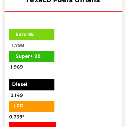
Euro 95
1.798
Super+ 98
1.969
Diesel
2.149
LPG
0.739*