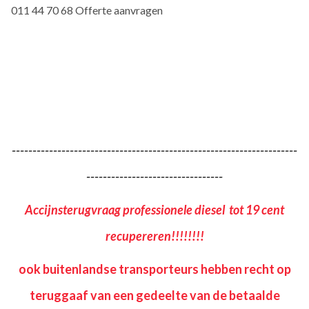
011 44 70 68 Offerte aanvragen
---------------------------------------------------------------------
---------------------------------
A
ccijnsterugvraag professionele
diesel
tot 19 cent
recupereren
!!!!!!!!
ook buitenlandse transporteurs hebben recht op
teruggaaf van een gedeelte van de betaalde