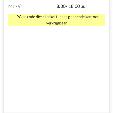
Ma - Vr
8:30 - 18:00 uur
LPG en rode diesel enkel tijdens geopende kantoor
verkrijgbaar